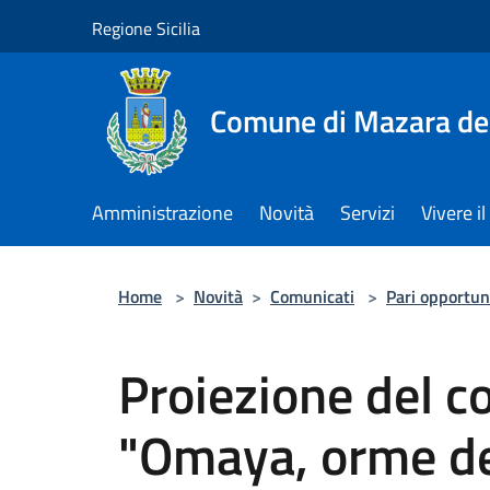
Salta al contenuto principale
Regione Sicilia
Comune di Mazara del
Amministrazione
Novità
Servizi
Vivere 
Home
>
Novità
>
Comunicati
>
Pari opportun
Proiezione del c
"Omaya, orme d