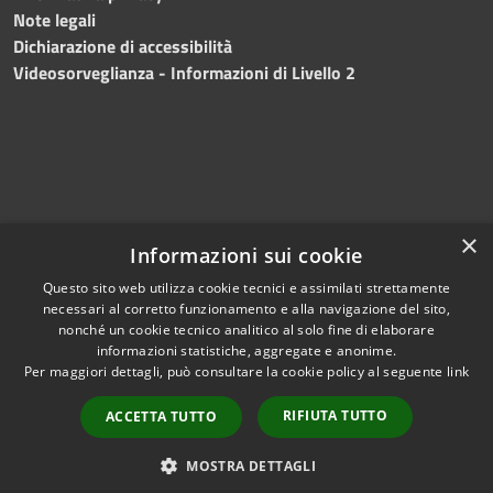
Note legali
Dichiarazione di accessibilità
Videosorveglianza - Informazioni di Livello 2
×
Informazioni sui cookie
Questo sito web utilizza cookie tecnici e assimilati strettamente
necessari al corretto funzionamento e alla navigazione del sito,
RSS
Copyright © 2024 •
nonché un cookie tecnico analitico al solo fine di elaborare
Accessibilità
Comune di Mazara del
informazioni statistiche, aggregate e anonime.
Per maggiori dettagli, può consultare la cookie policy al seguente
link
Privacy
Vallo
• Powered
Cookie
by
Municipium
•
Redazione
RIFIUTA TUTTO
ACCETTA TUTTO
Mappa del sito
Fatturazione Elettronica
MOSTRA DETTAGLI