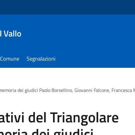
 Vallo
il Comune
Segnalazioni
memoria dei giudici Paolo Borsellino, Giovanni Falcone, Francesca M
tivi del Triangolare
oria dei giudici