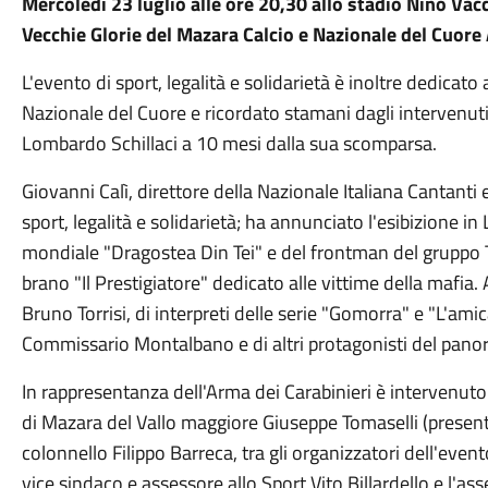
Mercoledì 23 luglio alle ore 20,30 allo stadio Nino Vacc
Vecchie Glorie del Mazara Calcio e Nazionale del Cuore 
L'evento di sport, legalità e solidarietà è inoltre dedicato
Nazionale del Cuore e ricordato stamani dagli intervenuti
Lombardo Schillaci a 10 mesi dalla sua scomparsa.
Giovanni Calì, direttore della Nazionale Italiana Cantanti 
sport, legalità e solidarietà; ha annunciato l'esibizione i
mondiale "Dragostea Din Tei" e del frontman del gruppo 
brano "Il Prestigiatore" dedicato alle vittime della mafia.
Bruno Torrisi, di interpreti delle serie "Gomorra" e "L'amica
Commissario Montalbano e di altri protagonisti del pan
In rappresentanza dell'Arma dei Carabinieri è intervenut
di Mazara del Vallo maggiore Giuseppe Tomaselli (present
colonnello Filippo Barreca, tra gli organizzatori dell'even
vice sindaco e assessore allo Sport Vito Billardello e l'