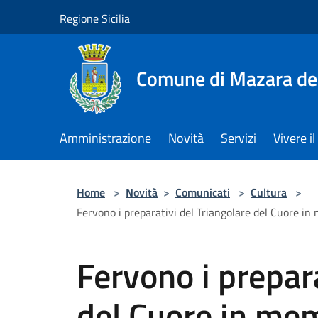
Salta al contenuto principale
Regione Sicilia
Comune di Mazara del
Amministrazione
Novità
Servizi
Vivere 
Home
>
Novità
>
Comunicati
>
Cultura
>
Fervono i preparativi del Triangolare del Cuore in 
Fervono i prepara
del Cuore in mem