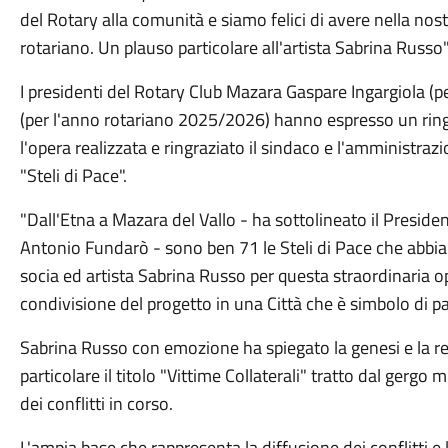
del Rotary alla comunità e siamo felici di avere nella nos
rotariano. Un plauso particolare all'artista Sabrina Russo"
I presidenti del Rotary Club Mazara Gaspare Ingargiola (p
(per l'anno rotariano 2025/2026) hanno espresso un ring
l'opera realizzata e ringraziato il sindaco e l'amministraz
"Steli di Pace".
"Dall'Etna a Mazara del Vallo - ha sottolineato il Presid
Antonio Fundarò - sono ben 71 le Steli di Pace che abbiam
socia ed artista Sabrina Russo per questa straordinaria op
condivisione del progetto in una Città che è simbolo di p
Sabrina Russo con emozione ha spiegato la genesi e la re
particolare il titolo "Vittime Collaterali" tratto dal gerg
dei conflitti in corso.
L'ampia base che rappresenta la diffusione dei conflitti e