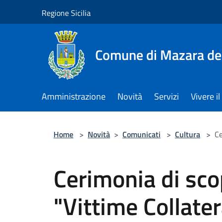
Salta al contenuto principale
Regione Sicilia
Comune di Mazara del
Amministrazione
Novità
Servizi
Vivere 
Home
>
Novità
>
Comunicati
>
Cultura
>
Ce
Cerimonia di sco
"Vittime Collater