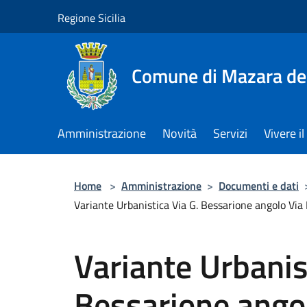
Salta al contenuto principale
Regione Sicilia
Comune di Mazara del
Amministrazione
Novità
Servizi
Vivere 
Home
>
Amministrazione
>
Documenti e dati
Variante Urbanistica Via G. Bessarione angolo Via 
Variante Urbanis
Bessarione angol