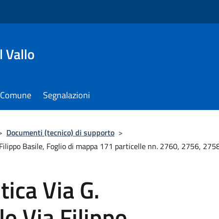
 Vallo
il Comune
Segnalazioni
>
Documenti (tecnico) di supporto
>
Filippo Basile, Foglio di mappa 171 particelle nn. 2760, 2756, 2758,
tica Via G.
o Via Filippo