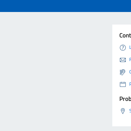
Cont
Prob