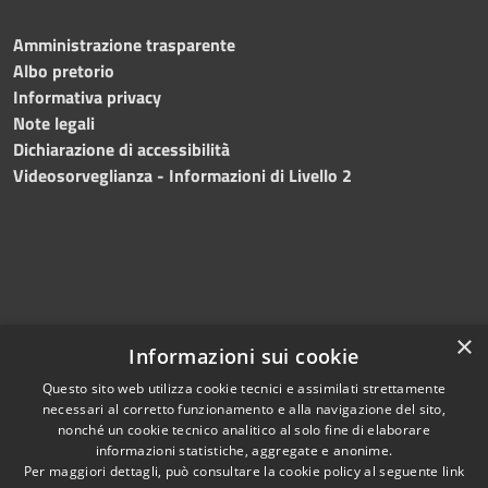
Amministrazione trasparente
Albo pretorio
Informativa privacy
Note legali
Dichiarazione di accessibilità
Videosorveglianza - Informazioni di Livello 2
×
Informazioni sui cookie
Questo sito web utilizza cookie tecnici e assimilati strettamente
necessari al corretto funzionamento e alla navigazione del sito,
RSS
Copyright © 2024 •
nonché un cookie tecnico analitico al solo fine di elaborare
Accessibilità
Comune di Mazara del
informazioni statistiche, aggregate e anonime.
Per maggiori dettagli, può consultare la cookie policy al seguente
link
Privacy
Vallo
• Powered