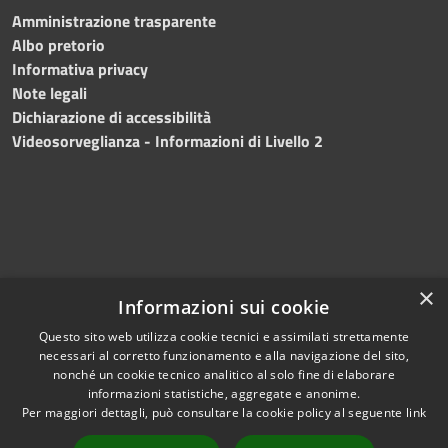
Amministrazione trasparente
Albo pretorio
Informativa privacy
Note legali
Dichiarazione di accessibilità
Videosorveglianza - Informazioni di Livello 2
×
Informazioni sui cookie
Questo sito web utilizza cookie tecnici e assimilati strettamente
necessari al corretto funzionamento e alla navigazione del sito,
RSS
Copyright © 2024 •
nonché un cookie tecnico analitico al solo fine di elaborare
Accessibilità
Comune di Mazara del
informazioni statistiche, aggregate e anonime.
Per maggiori dettagli, può consultare la cookie policy al seguente
link
Privacy
Vallo
• Powered
Cookie
by
Municipium
•
Redazione