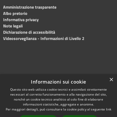
Amministrazione trasparente
Albo pretorio
Informativa privacy
Note legali
Dichiarazione di accessibilità
Videosorveglianza - Informazioni di Livello 2
×
Informazioni sui cookie
Questo sito web utilizza cookie tecnici e assimilati strettamente
necessari al corretto funzionamento e alla navigazione del sito,
RSS
Copyright © 2024 •
nonché un cookie tecnico analitico al solo fine di elaborare
Accessibilità
Comune di Mazara del
informazioni statistiche, aggregate e anonime.
Per maggiori dettagli, può consultare la cookie policy al seguente
link
Privacy
Vallo
• Powered